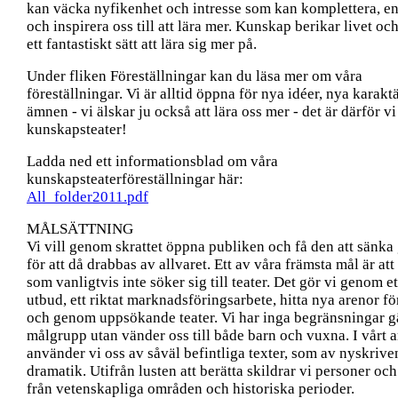
kan väcka nyfikenhet och intresse som kan komplettera, e
och inspirera oss till att lära mer. Kunskap berikar livet och
ett fantastiskt sätt att lära sig mer på.
Under fliken Föreställningar kan du läsa mer om våra
föreställningar. Vi är alltid öppna för nya idéer, nya karaktä
ämnen - vi älskar ju också att lära oss mer - det är därför vi
kunskapsteater!
Ladda ned ett informationsblad om våra
kunskapsteaterföreställningar här:
All_folder2011.pdf
MÅLSÄTTNING
Vi vill genom skrattet öppna publiken och få den att sänka
för att då drabbas av allvaret. Ett av våra främsta mål är at
som vanligtvis inte söker sig till teater. Det gör vi genom et
utbud, ett riktat marknadsföringsarbete, hitta nya arenor fö
och genom uppsökande teater. Vi har inga begränsningar g
målgrupp utan vänder oss till både barn och vuxna. I vårt a
använder vi oss av såväl befintliga texter, som av nyskrive
dramatik. Utifrån lusten att berätta skildrar vi personer o
från vetenskapliga områden och historiska perioder.