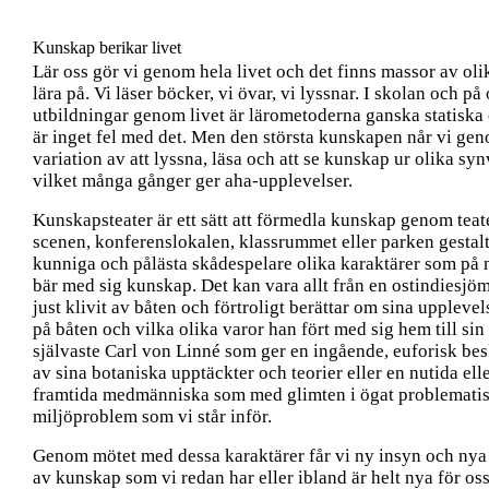
Kunskap berikar livet
Lär oss gör vi genom hela livet och det finns massor av olik
lära på. Vi läser böcker, vi övar, vi lyssnar. I skolan och på 
utbildningar genom livet är lärometoderna ganska statiska
är inget fel med det. Men den största kunskapen når vi ge
variation av att lyssna, läsa och att se kunskap ur olika sy
vilket många gånger ger aha-upplevelser.
Kunskapsteater är ett sätt att förmedla kunskap genom teate
scenen, konferenslokalen, klassrummet eller parken gestalt
kunniga och pålästa skådespelare olika karaktärer som på n
bär med sig kunskap. Det kan vara allt från en ostindiesj
just klivit av båten och förtroligt berättar om sina upplevels
på båten och vilka olika varor han fört med sig hem till sin 
självaste Carl von Linné som ger en ingående, euforisk be
av sina botaniska upptäckter och teorier eller en nutida ell
framtida medmänniska som med glimten i ögat problematis
miljöproblem som vi står inför.
Genom mötet med dessa karaktärer får vi ny insyn och nya
av kunskap som vi redan har eller ibland är helt nya för os